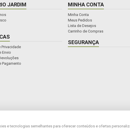
IO JARDIM
MINHA CONTA
mos
Minha Conta
osco
Meus Pedidos
Lista de Desejos
Carrinho de Compras
ICAS
SEGURANÇA
e Privacidade
 Envio
Devoluções
e Pagamento
direitos reservados.
okies e tecnologias semelhantes para oferecer conteúdos e ofertas personali