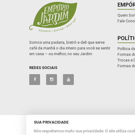
EMPÓR
Quem So
Fale Con
POLÍT
Somos uma padaria, bistrô e deli que serve
café da manhã o dia inteiro para você se sentir
Política d
em casa – ou melhor, no seu Jardim
Formas de
Trocas e 
Formas d
REDES SOCIAIS
SUA PRIVACIDADE
© 2022 Empório Jardim. CNPJ: 12.303.783/0001-61. Todos os 
Nós respeitamos muito sua privacidade. O site utiliza co