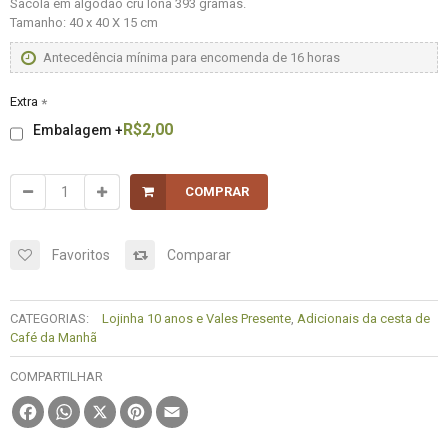
Sacola em algodão cru lona 393 gramas.
Tamanho: 40 x 40 X 15 cm
Antecedência mínima para encomenda de 16 horas
Extra
*
R$2,00
Embalagem
+
COMPRAR
Favoritos
Comparar
CATEGORIAS:
Lojinha 10 anos e Vales Presente
,
Adicionais da cesta de
Café da Manhã
COMPARTILHAR
Facebook
WhatsApp
X
Pinterest
Email