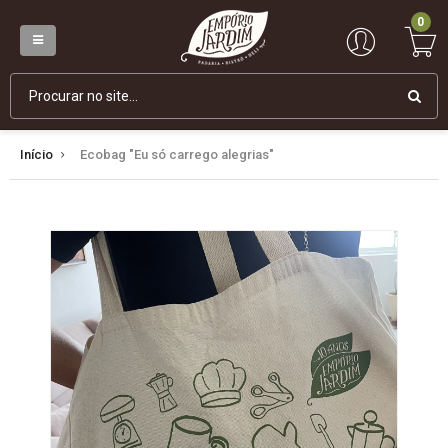
0
Início
Ecobag "Eu só carrego alegrias"