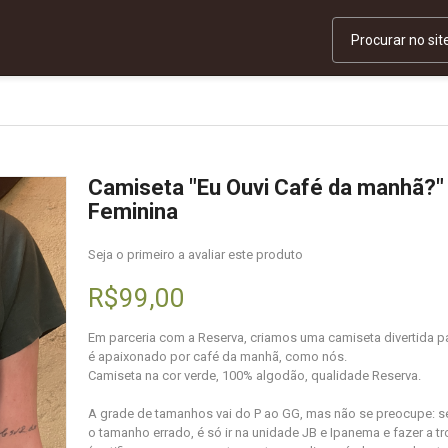
Camiseta "Eu Ouvi Café da manhã?" 
Feminina
Seja o primeiro a avaliar este produto
R$99,00
Em parceria com a Reserva, criamos uma camiseta divertida 
é apaixonado por café da manhã, como nós.
Camiseta na cor verde, 100% algodão, qualidade Reserva.
A grade de tamanhos vai do P ao GG, mas não se preocupe: s
o tamanho errado, é só ir na unidade JB e Ipanema e fazer a t