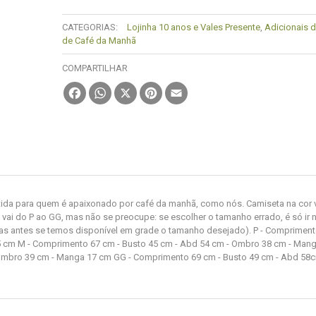
CATEGORIAS:
Lojinha 10 anos e Vales Presente
,
Adicionais d
de Café da Manhã
COMPARTILHAR
Facebook
WhatsApp
X
Pinterest
Email
tida para quem é apaixonado por café da manhã, como nós. Camiseta na cor 
ai do P ao GG, mas não se preocupe: se escolher o tamanho errado, é só ir 
enas antes se temos disponível em grade o tamanho desejado). P - Compriment
5 cm M - Comprimento 67 cm - Busto 45 cm - Abd 54 cm - Ombro 38 cm - Man
Ombro 39 cm - Manga 17 cm GG - Comprimento 69 cm - Busto 49 cm - Abd 58c