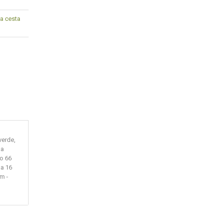
a cesta
verde,
na
o 66
ga 16
m -