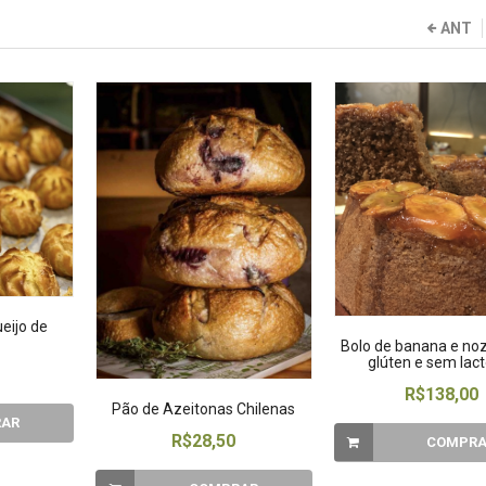
ANT
eijo de
Bolo de banana e no
glúten e sem lac
R$138,00
Pão de Azeitonas Chilenas
AR
R$28,50
COMPR