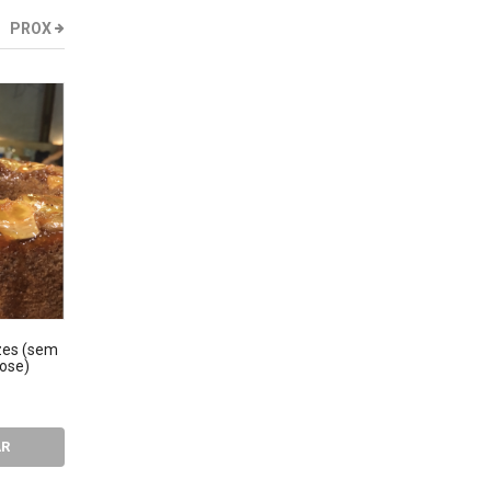
PROX
zes (sem
tose)
Ecobag "Eu só carrego a
Camiseta "Eu Ouvi Café da
R$28,00
manhã?" - Masculina
R$99,00
AR
COMPRA