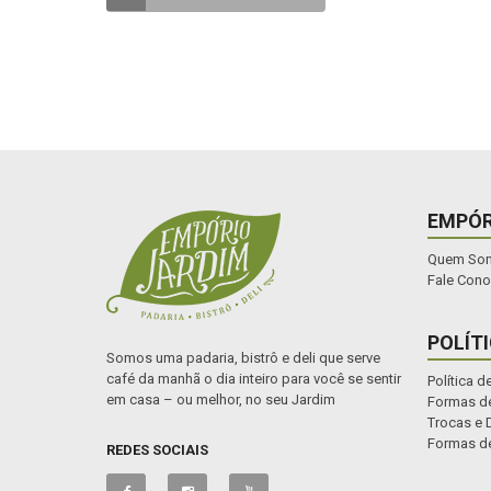
EMPÓR
Quem So
Fale Con
POLÍT
Somos uma padaria, bistrô e deli que serve
café da manhã o dia inteiro para você se sentir
Política d
em casa – ou melhor, no seu Jardim
Formas de
Trocas e 
Formas d
REDES SOCIAIS