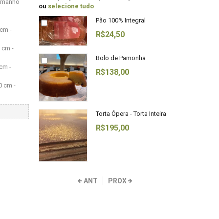
tamanho
ou
selecione tudo
Pão 100% Integral
cm -
R$24,50
 cm -
Bolo de Pamonha
cm -
R$138,00
0 cm -
Torta Ópera - Torta Inteira
R$195,00
ANT
PROX